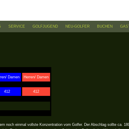
G
SERVICE
GOLFJUGEND
NEU-GOLFER
BUCHEN
GAS
rren/ Damen
Herren/ Damen
412
412
rn noch einmal vollste Konzentration vom Golfer. Der Abschlag sollte ca. 18