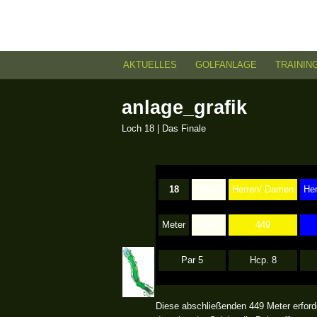
AKTUELLES
GOLFANLAGE
TRAININ
H
anlage_grafik
a
Loch 18 | Das Finale
u
p
18
Herren
Herren/ Damen
He
t
m
Meter
452
449
e
Par 5
Hcp. 8
n
ü
Diese abschließenden 449 Meter erforde