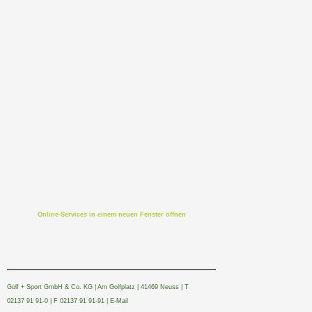
Online-Services in einem neuen Fenster öffnen
Golf + Sport GmbH & Co. KG | Am Golfplatz | 41469 Neuss | T
02137 91 91-0 | F 02137 91 91-91 | E-Mail