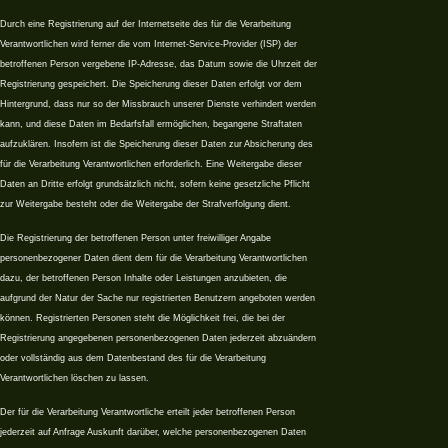
Durch eine Registrierung auf der Internetseite des für die Verarbeitung
Verantwortlichen wird ferner die vom Internet-Service-Provider (ISP) der
betroffenen Person vergebene IP-Adresse, das Datum sowie die Uhrzeit der
Registrierung gespeichert. Die Speicherung dieser Daten erfolgt vor dem
Hintergrund, dass nur so der Missbrauch unserer Dienste verhindert werden
kann, und diese Daten im Bedarfsfall ermöglichen, begangene Straftaten
aufzuklären. Insofern ist die Speicherung dieser Daten zur Absicherung des
für die Verarbeitung Verantwortlichen erforderlich. Eine Weitergabe dieser
Daten an Dritte erfolgt grundsätzlich nicht, sofern keine gesetzliche Pflicht
zur Weitergabe besteht oder die Weitergabe der Strafverfolgung dient.
Die Registrierung der betroffenen Person unter freiwilliger Angabe
personenbezogener Daten dient dem für die Verarbeitung Verantwortlichen
dazu, der betroffenen Person Inhalte oder Leistungen anzubieten, die
aufgrund der Natur der Sache nur registrierten Benutzern angeboten werden
können. Registrierten Personen steht die Möglichkeit frei, die bei der
Registrierung angegebenen personenbezogenen Daten jederzeit abzuändern
oder vollständig aus dem Datenbestand des für die Verarbeitung
Verantwortlichen löschen zu lassen.
Der für die Verarbeitung Verantwortliche erteilt jeder betroffenen Person
jederzeit auf Anfrage Auskunft darüber, welche personenbezogenen Daten