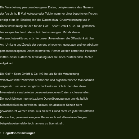
Die Verarbeitung personenbezogener Daten, beispielsweise des Namens,
der Anschrift, E-Mail-Adresse oder Telefonnummer einer betroffenen Person,
erfolgt stets im Einklang mit der Datenschutz-Grundverordnung und in
Übereinstimmung mit den für die Golf + Sport GmbH & Co. KG geltenden
landesspezifischen Datenschutzbestimmungen. Mittels dieser
Datenschutzerklärung möchte unser Unternehmen die Öffentlichkeit über
Art, Umfang und Zweck der von uns erhobenen, genutzten und verarbeiteten
personenbezogenen Daten informieren. Ferner werden betroffene Personen
mittels dieser Datenschutzerklärung über die ihnen zustehenden Rechte
aufgeklärt.
Die Golf + Sport GmbH & Co. KG hat als für die Verarbeitung
Verantwortlicher zahlreiche technische und organisatorische Maßnahmen
umgesetzt, um einen möglichst lückenlosen Schutz der über diese
Internetseite verarbeiteten personenbezogenen Daten sicherzustellen.
Dennoch können Internetbasierte Datenübertragungen grundsätzlich
Sicherheitslücken aufweisen, sodass ein absoluter Schutz nicht
gewährleistet werden kann. Aus diesem Grund steht es jeder betroffenen
Person frei, personenbezogene Daten auch auf alternativen Wegen,
beispielsweise telefonisch, an uns zu übermitteln.
1. Begriffsbestimmungen