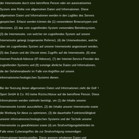
der Internetseite durch eine betroffene Person oder ein automatisiertes
System eine Reihe von allgemeinen Daten und Informationen. Diese
allgemeinen Daten und Informationen werden in den Logfiles des Servers
gespeichert. Erfasst werden können die (1) verwendeten Browsertypen und
Versionen, (2) das vom zugreifenden System verwendete Betriebssystem,
(3) die Internetseite, von welcher ein zugreifendes System auf unsere
Internetseite gelangt (sogenannte Referrer), (4) die Unterwebseiten, welche
über ein zugreifendes System auf unserer Internetseite angesteuert werden,
(5) das Datum und die Uhrzeit eines Zugriffs auf die Internetseite, (6) eine
Internet-Protokoll-Adresse (IP-Adresse), (7) der Internet-Service-Provider des
zugreifenden Systems und (8) sonstige ähnliche Daten und Informationen,
die der Gefahrenabwehr im Falle von Angriffen auf unsere
informationstechnologischen Systeme dienen.
Bei der Nutzung dieser allgemeinen Daten und Informationen zieht die Golf +
Sport GmbH & Co. KG keine Rückschlüsse auf die betroffene Person. Diese
Informationen werden vielmehr benötigt, um (1) die Inhalte unserer
Internetseite korrekt auszuliefern, (2) die Inhalte unserer Internetseite sowie
die Werbung für diese zu optimieren, (3) die dauerhafte Funktionsfähigkeit
unserer informationstechnologischen Systeme und der Technik unserer
Internetseite zu gewährleisten sowie (4) um Strafverfolgungsbehörden im
Falle eines Cyberangriffes die zur Strafverfolgung notwendigen
Informationen bereitzustellen. Diese anonym erhobenen Daten und