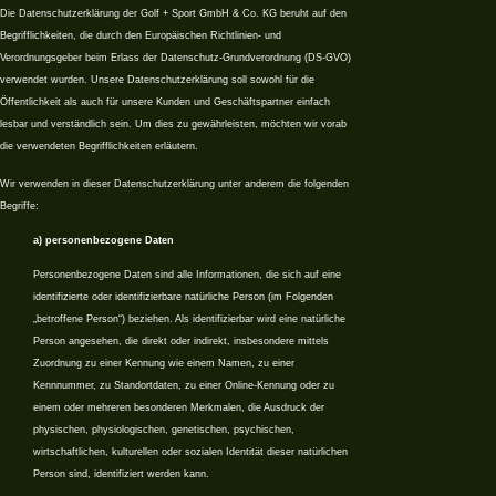
Die Datenschutzerklärung der Golf + Sport GmbH & Co. KG beruht auf den
Begrifflichkeiten, die durch den Europäischen Richtlinien- und
Verordnungsgeber beim Erlass der Datenschutz-Grundverordnung (DS-GVO)
verwendet wurden. Unsere Datenschutzerklärung soll sowohl für die
Öffentlichkeit als auch für unsere Kunden und Geschäftspartner einfach
lesbar und verständlich sein. Um dies zu gewährleisten, möchten wir vorab
die verwendeten Begrifflichkeiten erläutern.
Wir verwenden in dieser Datenschutzerklärung unter anderem die folgenden
Begriffe:
a) personenbezogene Daten
Personenbezogene Daten sind alle Informationen, die sich auf eine
identifizierte oder identifizierbare natürliche Person (im Folgenden
„betroffene Person“) beziehen. Als identifizierbar wird eine natürliche
Person angesehen, die direkt oder indirekt, insbesondere mittels
Zuordnung zu einer Kennung wie einem Namen, zu einer
Kennnummer, zu Standortdaten, zu einer Online-Kennung oder zu
einem oder mehreren besonderen Merkmalen, die Ausdruck der
physischen, physiologischen, genetischen, psychischen,
wirtschaftlichen, kulturellen oder sozialen Identität dieser natürlichen
Person sind, identifiziert werden kann.