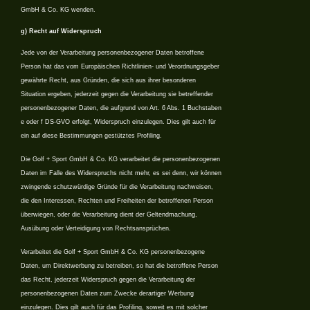
GmbH & Co. KG wenden.
g) Recht auf Widerspruch
Jede von der Verarbeitung personenbezogener Daten betroffene
Person hat das vom Europäischen Richtlinien- und Verordnungsgeber
gewährte Recht, aus Gründen, die sich aus ihrer besonderen
Situation ergeben, jederzeit gegen die Verarbeitung sie betreffender
personenbezogener Daten, die aufgrund von Art. 6 Abs. 1 Buchstaben
e oder f DS-GVO erfolgt, Widerspruch einzulegen. Dies gilt auch für
ein auf diese Bestimmungen gestütztes Profiling.
Die Golf + Sport GmbH & Co. KG verarbeitet die personenbezogenen
Daten im Falle des Widerspruchs nicht mehr, es sei denn, wir können
zwingende schutzwürdige Gründe für die Verarbeitung nachweisen,
die den Interessen, Rechten und Freiheiten der betroffenen Person
überwiegen, oder die Verarbeitung dient der Geltendmachung,
Ausübung oder Verteidigung von Rechtsansprüchen.
Verarbeitet die Golf + Sport GmbH & Co. KG personenbezogene
Daten, um Direktwerbung zu betreiben, so hat die betroffene Person
das Recht, jederzeit Widerspruch gegen die Verarbeitung der
personenbezogenen Daten zum Zwecke derartiger Werbung
einzulegen. Dies gilt auch für das Profiling, soweit es mit solcher