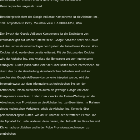
Benutzerprofilen umgesetzt wird.
Betreibergesellschaft der Google-AdSense-Komponente ist die Alphabet Inc.,
1600 Amphitheatre Pkwy, Mountain View, CA 94043-1351, USA.
Der Zweck der Google-AdSense-Komponente ist die Einbindung von
Werbeanzeigen auf unserer Internetseite. Google-AdSense setzt ein Cookie
auf dem informationstechnologischen System der betroffenen Person. Was
Cookies sind, wurde oben bereits erläutert. Mit der Setzung des Cookies
wird der Alphabet Inc. eine Analyse der Benutzung unserer Internetseite
ermöglicht. Durch jeden Aufruf einer der Einzelseiten dieser Internetseite, die
durch den für die Verarbeitung Verantwortlichen betrieben wird und auf
welcher eine Google-AdSense-Komponente integriert wurde, wird der
Internetbrowser auf dem informationstechnologischen System der
betroffenen Person automatisch durch die jeweilige Google-AdSense-
Komponente veranlasst, Daten zum Zwecke der Online-Werbung und der
Abrechnung von Provisionen an die Alphabet Inc. zu übermitteln. Im Rahmen
dieses technischen Verfahrens erhält die Alphabet Inc. Kenntnis über
personenbezogene Daten, wie der IP-Adresse der betroffenen Person, die
der Alphabet Inc. unter anderem dazu dienen, die Herkunft der Besucher und
Klicks nachzuvollziehen und in der Folge Provisionsabrechnungen zu
ermöglichen.