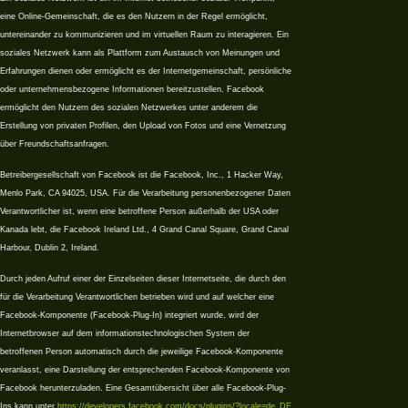
eine Online-Gemeinschaft, die es den Nutzern in der Regel ermöglicht,
untereinander zu kommunizieren und im virtuellen Raum zu interagieren. Ein
soziales Netzwerk kann als Plattform zum Austausch von Meinungen und
Erfahrungen dienen oder ermöglicht es der Internetgemeinschaft, persönliche
oder unternehmensbezogene Informationen bereitzustellen. Facebook
ermöglicht den Nutzern des sozialen Netzwerkes unter anderem die
Erstellung von privaten Profilen, den Upload von Fotos und eine Vernetzung
über Freundschaftsanfragen.
Betreibergesellschaft von Facebook ist die Facebook, Inc., 1 Hacker Way,
Menlo Park, CA 94025, USA. Für die Verarbeitung personenbezogener Daten
Verantwortlicher ist, wenn eine betroffene Person außerhalb der USA oder
Kanada lebt, die Facebook Ireland Ltd., 4 Grand Canal Square, Grand Canal
Harbour, Dublin 2, Ireland.
Durch jeden Aufruf einer der Einzelseiten dieser Internetseite, die durch den
für die Verarbeitung Verantwortlichen betrieben wird und auf welcher eine
Facebook-Komponente (Facebook-Plug-In) integriert wurde, wird der
Internetbrowser auf dem informationstechnologischen System der
betroffenen Person automatisch durch die jeweilige Facebook-Komponente
veranlasst, eine Darstellung der entsprechenden Facebook-Komponente von
Facebook herunterzuladen. Eine Gesamtübersicht über alle Facebook-Plug-
Ins kann unter
https://developers.facebook.com/docs/plugins/?locale=de_DE