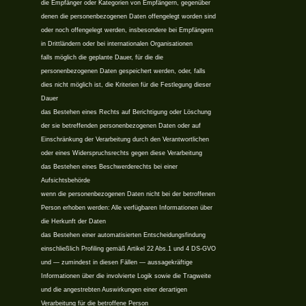
die Empfänger oder Kategorien von Empfängern, gegenüber
denen die personenbezogenen Daten offengelegt worden sind
oder noch offengelegt werden, insbesondere bei Empfängern
in Drittländern oder bei internationalen Organisationen
falls möglich die geplante Dauer, für die die
personenbezogenen Daten gespeichert werden, oder, falls
dies nicht möglich ist, die Kriterien für die Festlegung dieser
Dauer
das Bestehen eines Rechts auf Berichtigung oder Löschung
der sie betreffenden personenbezogenen Daten oder auf
Einschränkung der Verarbeitung durch den Verantwortlichen
oder eines Widerspruchsrechts gegen diese Verarbeitung
das Bestehen eines Beschwerderechts bei einer
Aufsichtsbehörde
wenn die personenbezogenen Daten nicht bei der betroffenen
Person erhoben werden: Alle verfügbaren Informationen über
die Herkunft der Daten
das Bestehen einer automatisierten Entscheidungsfindung
einschließlich Profiling gemäß Artikel 22 Abs.1 und 4 DS-GVO
und — zumindest in diesen Fällen — aussagekräftige
Informationen über die involvierte Logik sowie die Tragweite
und die angestrebten Auswirkungen einer derartigen
Verarbeitung für die betroffene Person