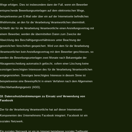
Wege erfolgen. Dies ist insbesondere dann der Fall, wenn ein Bewerber
entsprechende Bewerbungsunterlagen auf dem elektronischen Wege,
beispielsweise per E-Mail oder über ein auf der Internetseite befindliches
Webformular, an den für die Verarbeitung Verantwortlichen übermittelt.
Schließt der für die Verarbeitung Verantwortliche einen Anstellungsvertrag mit
einem Bewerber, werden die übermittelten Daten zum Zwecke der
Abwicklung des Beschäftigungsverhältnisses unter Beachtung der
gesetzlichen Vorschriften gespeichert. Wird von dem für die Verarbeitung
Verantwortlichen kein Anstellungsvertrag mit dem Bewerber geschlossen, so
werden die Bewerbungsunterlagen zwei Monate nach Bekanntgabe der
Absageentscheidung automatisch gelöscht, sofern einer Löschung keine
sonstigen berechtigten Interessen des für die Verarbeitung Verantwortlichen
entgegenstehen. Sonstiges berechtigtes Interesse in diesem Sinne ist
beispielsweise eine Beweispflicht in einem Verfahren nach dem Allgemeinen
Gleichbehandlungsgesetz (AGG).
10. Datenschutzbestimmungen zu Einsatz und Verwendung von
Facebook
Der für die Verarbeitung Verantwortliche hat auf dieser Internetseite
Komponenten des Unternehmens Facebook integriert. Facebook ist ein
soziales Netzwerk.
Ein soziales Netzwerk ist ein im Internet betriebener sozialer Treffpunkt,