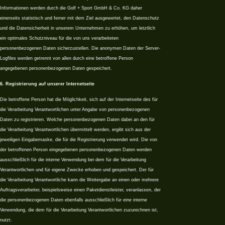
Informationen werden durch die Golf + Sport GmbH & Co. KG daher
einerseits statistisch und ferner mit dem Ziel ausgewertet, den Datenschutz
und die Datensicherheit in unserem Unternehmen zu erhöhen, um letztlich
ein optimales Schutzniveau für die von uns verarbeiteten
personenbezogenen Daten sicherzustellen. Die anonymen Daten der Server-
Logfiles werden getrennt von allen durch eine betroffene Person
angegebenen personenbezogenen Daten gespeichert.
6. Registrierung auf unserer Internetseite
Die betroffene Person hat die Möglichkeit, sich auf der Internetseite des für
die Verarbeitung Verantwortlichen unter Angabe von personenbezogenen
Daten zu registrieren. Welche personenbezogenen Daten dabei an den für
die Verarbeitung Verantwortlichen übermittelt werden, ergibt sich aus der
jeweiligen Eingabemaske, die für die Registrierung verwendet wird. Die von
der betroffenen Person eingegebenen personenbezogenen Daten werden
ausschließlich für die interne Verwendung bei dem für die Verarbeitung
Verantwortlichen und für eigene Zwecke erhoben und gespeichert. Der für
die Verarbeitung Verantwortliche kann die Weitergabe an einen oder mehrere
Auftragsverarbeiter, beispielsweise einen Paketdienstleister, veranlassen, der
die personenbezogenen Daten ebenfalls ausschließlich für eine interne
Verwendung, die dem für die Verarbeitung Verantwortlichen zuzurechnen ist,
nutzt.