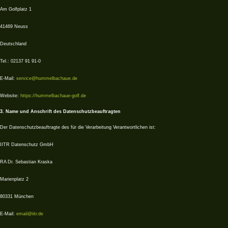
Am Golfplatz 1
41469 Neuss
Deutschland
Tel.: 02137 91 91-0
E-Mail:
service@hummelbachaue.de
Website:
https://hummelbachaue-golf.de
3. Name und Anschrift des Datenschutzbeauftragten
Der Datenschutzbeauftragte des für die Verarbeitung Verantwortlichen ist:
IITR Datenschutz GmbH
RA Dr. Sebastian Kraska
Marienplatz 2
80331 München
E-Mail:
email@iitr.de