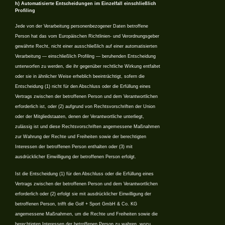
h) Automatisierte Entscheidungen im Einzelfall einschließlich
Profiling
Jede von der Verarbeitung personenbezogener Daten betroffene
Person hat das vom Europäischen Richtlinien- und Verordnungsgeber
gewährte Recht, nicht einer ausschließlich auf einer automatisierten
Verarbeitung — einschließlich Profiling — beruhenden Entscheidung
unterworfen zu werden, die ihr gegenüber rechtliche Wirkung entfaltet
oder sie in ähnlicher Weise erheblich beeinträchtigt, sofern die
Entscheidung (1) nicht für den Abschluss oder die Erfüllung eines
Vertrags zwischen der betroffenen Person und dem Verantwortlichen
erforderlich ist, oder (2) aufgrund von Rechtsvorschriften der Union
oder der Mitgliedstaaten, denen der Verantwortliche unterliegt,
zulässig ist und diese Rechtsvorschriften angemessene Maßnahmen
zur Wahrung der Rechte und Freiheiten sowie der berechtigten
Interessen der betroffenen Person enthalten oder (3) mit
ausdrücklicher Einwilligung der betroffenen Person erfolgt.
Ist die Entscheidung (1) für den Abschluss oder die Erfüllung eines
Vertrags zwischen der betroffenen Person und dem Verantwortlichen
erforderlich oder (2) erfolgt sie mit ausdrücklicher Einwilligung der
betroffenen Person, trifft die Golf + Sport GmbH & Co. KG
angemessene Maßnahmen, um die Rechte und Freiheiten sowie die
berechtigten Interessen der betroffenen Person zu wahren, wozu