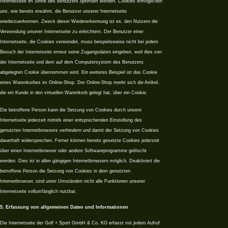
Internetseite im Sinne des Benutzers optimiert werden. Cookies ermöglichen
uns, wie bereits erwähnt, die Benutzer unserer Internetseite
wiederzuerkennen. Zweck dieser Wiedererkennung ist es, den Nutzern die
Verwendung unserer Internetseite zu erleichtern. Der Benutzer einer
Internetseite, die Cookies verwendet, muss beispielsweise nicht bei jedem
Besuch der Internetseite erneut seine Zugangsdaten eingeben, weil dies von
der Internetseite und dem auf dem Computersystem des Benutzers
abgelegten Cookie übernommen wird. Ein weiteres Beispiel ist das Cookie
eines Warenkorbes im Online-Shop. Der Online-Shop merkt sich die Artikel,
die ein Kunde in den virtuellen Warenkorb gelegt hat, über ein Cookie.
Die betroffene Person kann die Setzung von Cookies durch unsere
Internetseite jederzeit mittels einer entsprechenden Einstellung des
genutzten Internetbrowsers verhindern und damit der Setzung von Cookies
dauerhaft widersprechen. Ferner können bereits gesetzte Cookies jederzeit
über einen Internetbrowser oder andere Softwareprogramme gelöscht
werden. Dies ist in allen gängigen Internetbrowsern möglich. Deaktiviert die
betroffene Person die Setzung von Cookies in dem genutzten
Internetbrowser, sind unter Umständen nicht alle Funktionen unserer
Internetseite vollumfänglich nutzbar.
5. Erfassung von allgemeinen Daten und Informationen
Die Internetseite der Golf + Sport GmbH & Co. KG erfasst mit jedem Aufruf