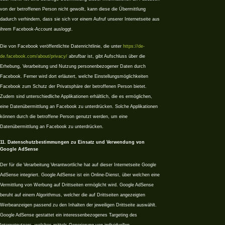
von der betroffenen Person nicht gewollt, kann diese die Übermittlung
dadurch verhindern, dass sie sich vor einem Aufruf unserer Internetseite aus
ihrem Facebook-Account ausloggt.
Die von Facebook veröffentlichte Datenrichtlinie, die unter
https://de-
de.facebook.com/about/privacy/
abrufbar ist, gibt Aufschluss über die
Erhebung, Verarbeitung und Nutzung personenbezogener Daten durch
Facebook. Ferner wird dort erläutert, welche Einstellungsmöglichkeiten
Facebook zum Schutz der Privatsphäre der betroffenen Person bietet.
Zudem sind unterschiedliche Applikationen erhältlich, die es ermöglichen,
eine Datenübermittlung an Facebook zu unterdrücken. Solche Applikationen
können durch die betroffene Person genutzt werden, um eine
Datenübermittlung an Facebook zu unterdrücken.
11. Datenschutzbestimmungen zu Einsatz und Verwendung von
Google AdSense
Der für die Verarbeitung Verantwortliche hat auf dieser Internetseite Google
AdSense integriert. Google AdSense ist ein Online-Dienst, über welchen eine
Vermittlung von Werbung auf Drittseiten ermöglicht wird. Google AdSense
beruht auf einem Algorithmus, welcher die auf Drittseiten angezeigten
Werbeanzeigen passend zu den Inhalten der jeweiligen Drittseite auswählt.
Google AdSense gestattet ein interessenbezogenes Targeting des
Internetnutzers, welches mittels Generierung von individuellen