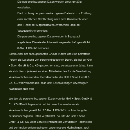
Die personenbezogenen Daten wurden unrechtmäßig
verarbeitet.
Die Löschung der personenbezogenen Daten ist zur Erfüllung
einer rechtlichen Verpflichtung nach dem Unionsrecht oder
dem Recht der Mitgliedstaaten erforderlich, dem der
Verantwortliche unterliegt.
Die personenbezogenen Daten wurden in Bezug auf
angebotene Dienste der Informationsgesellschaft gemäß Art.
8 Abs. 1 DS-GVO erhoben.
Sofern einer der oben genannten Gründe zutrifft und eine betroffene
Person die Löschung von personenbezogenen Daten, die bei der Golf
+ Sport GmbH & Co. KG gespeichert sind, veranlassen möchte, kann
sie sich hierzu jederzeit an einen Mitarbeiter des für die Verarbeitung
Verantwortlichen wenden. Der Mitarbeiter der Golf + Sport GmbH &
Co. KG wird veranlassen, dass dem Löschverlangen unverzüglich
nachgekommen wird.
Wurden die personenbezogenen Daten von der Golf + Sport GmbH &
Co. KG öffentlich gemacht und ist unser Unternehmen als
Verantwortlicher gemäß Art. 17 Abs. 1 DS-GVO zur Löschung der
personenbezogenen Daten verpflichtet, so trifft die Golf + Sport
GmbH & Co. KG unter Berücksichtigung der verfügbaren Technologie
und der Implementierungskosten angemessene Maßnahmen, auch