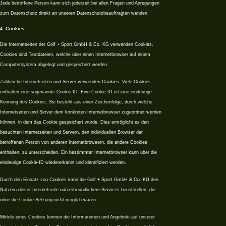
Jede betroffene Person kann sich jederzeit bei allen Fragen und Anregungen
zum Datenschutz direkt an unseren Datenschutzbeauftragten wenden.
4. Cookies
Die Internetseiten der Golf + Sport GmbH & Co. KG verwenden Cookies.
Cookies sind Textdateien, welche über einen Internetbrowser auf einem
Computersystem abgelegt und gespeichert werden.
Zahlreiche Internetseiten und Server verwenden Cookies. Viele Cookies
enthalten eine sogenannte Cookie-ID. Eine Cookie-ID ist eine eindeutige
Kennung des Cookies. Sie besteht aus einer Zeichenfolge, durch welche
Internetseiten und Server dem konkreten Internetbrowser zugeordnet werden
können, in dem das Cookie gespeichert wurde. Dies ermöglicht es den
besuchten Internetseiten und Servern, den individuellen Browser der
betroffenen Person von anderen Internetbrowsern, die andere Cookies
enthalten, zu unterscheiden. Ein bestimmter Internetbrowser kann über die
eindeutige Cookie-ID wiedererkannt und identifiziert werden.
Durch den Einsatz von Cookies kann die Golf + Sport GmbH & Co. KG den
Nutzern dieser Internetseite nutzerfreundlichere Services bereitstellen, die
ohne die Cookie-Setzung nicht möglich wären.
Mittels eines Cookies können die Informationen und Angebote auf unserer