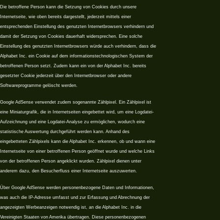
Die betroffene Person kann die Setzung von Cookies durch unsere
Internetseite, wie oben bereits dargestellt, jederzeit mittels einer
entsprechenden Einstellung des genutzten Internetbrowsers verhindern und
damit der Setzung von Cookies dauerhaft widersprechen. Eine solche
Einstellung des genutzten Internetbrowsers würde auch verhindern, dass die
Alphabet Inc. ein Cookie auf dem informationstechnologischen System der
betroffenen Person setzt. Zudem kann ein von der Alphabet Inc. bereits
gesetzter Cookie jederzeit über den Internetbrowser oder andere
Softwareprogramme gelöscht werden.
Google AdSense verwendet zudem sogenannte Zählpixel. Ein Zählpixel ist
eine Miniaturgrafik, die in Internetseiten eingebettet wird, um eine Logdatei-
Aufzeichnung und eine Logdatei-Analyse zu ermöglichen, wodurch eine
statistische Auswertung durchgeführt werden kann. Anhand des
eingebetteten Zählpixels kann die Alphabet Inc. erkennen, ob und wann eine
Internetseite von einer betroffenen Person geöffnet wurde und welche Links
von der betroffenen Person angeklickt wurden. Zählpixel dienen unter
anderem dazu, den Besucherfluss einer Internetseite auszuwerten.
Über Google AdSense werden personenbezogene Daten und Informationen,
was auch die IP-Adresse umfasst und zur Erfassung und Abrechnung der
angezeigten Werbeanzeigen notwendig ist, an die Alphabet Inc. in die
Vereinigten Staaten von Amerika übertragen. Diese personenbezogenen