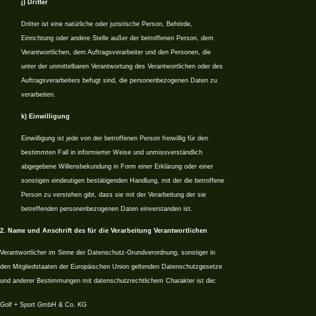
j) Dritter
Dritter ist eine natürliche oder juristische Person, Behörde,
Einrichtung oder andere Stelle außer der betroffenen Person, dem
Verantwortlichen, dem Auftragsverarbeiter und den Personen, die
unter der unmittelbaren Verantwortung des Verantwortlichen oder des
Auftragsverarbeiters befugt sind, die personenbezogenen Daten zu
verarbeiten.
k) Einwilligung
Einwilligung ist jede von der betroffenen Person freiwillig für den
bestimmten Fall in informierter Weise und unmissverständlich
abgegebene Willensbekundung in Form einer Erklärung oder einer
sonstigen eindeutigen bestätigenden Handlung, mit der die betroffene
Person zu verstehen gibt, dass sie mit der Verarbeitung der sie
betreffenden personenbezogenen Daten einverstanden ist.
2. Name und Anschrift des für die Verarbeitung Verantwortlichen
Verantwortlicher im Sinne der Datenschutz-Grundverordnung, sonstiger in
den Mitgliedstaaten der Europäischen Union geltenden Datenschutzgesetze
und anderer Bestimmungen mit datenschutzrechtlichem Charakter ist die:
Golf + Sport GmbH & Co. KG