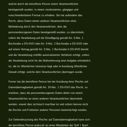
welche durch die betroffene Person einem Verantwortlichen
bereitgestellt wurden, in einem strukturierten, gängigen und
maschinenlesbaren Format zu erhalten. Sie hat außerdem das
Recht, diese Daten einem anderen Verantwortlichen ohne
Behinderung durch den Verantwortlichen, dem die
personenbezogenen Daten bereitgestellt wurden, zu übermitteln,
sofern die Verarbeitung auf der Einwilligung gemäß Art. 6 Abs. 1
Buchstabe a DS-GVO oder Art. 9 Abs. 2 Buchstabe a DS-GVO oder
auf einem Vertrag gemäß Art. 6 Abs. 1 Buchstabe b DS-GVO beruht
und die Verarbeitung mithilfe automatisierter Verfahren erfolgt, sofern
die Verarbeitung nicht für die Wahrnehmung einer Aufgabe erforderlich
ist, die im öffentlichen Interesse liegt oder in Ausübung öffentlicher
Gewalt erfolgt, welche dem Verantwortlichen übertragen wurde.
Ferner hat die betroffene Person bei der Ausübung ihres Rechts auf
Datenübertragbarkeit gemäß Art. 20 Abs. 1 DS-GVO das Recht, zu
erwirken, dass die personenbezogenen Daten direkt von einem
Verantwortlichen an einen anderen Verantwortlichen übermittelt
werden, soweit dies technisch machbar ist und sofern hiervon nicht
die Rechte und Freiheiten anderer Personen beeinträchtigt werden.
Zur Geltendmachung des Rechts auf Datenübertragbarkeit kann sich
die betroffene Person jederzeit an einen Mitarbeiter der Golf + Sport