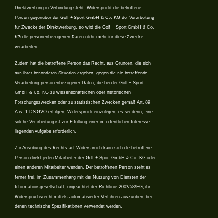
Direktwerbung in Verbindung steht. Widerspricht die betroffene
Person gegenüber der Golf + Sport GmbH & Co. KG der Verarbeitung
für Zwecke der Direktwerbung, so wird die Golf + Sport GmbH & Co.
KG die personenbezogenen Daten nicht mehr für diese Zwecke
verarbeiten.
Zudem hat die betroffene Person das Recht, aus Gründen, die sich
aus ihrer besonderen Situation ergeben, gegen die sie betreffende
Verarbeitung personenbezogener Daten, die bei der Golf + Sport
GmbH & Co. KG zu wissenschaftlichen oder historischen
Forschungszwecken oder zu statistischen Zwecken gemäß Art. 89
Abs. 1 DS-GVO erfolgen, Widerspruch einzulegen, es sei denn, eine
solche Verarbeitung ist zur Erfüllung einer im öffentlichen Interesse
liegenden Aufgabe erforderlich.
Zur Ausübung des Rechts auf Widerspruch kann sich die betroffene
Person direkt jeden Mitarbeiter der Golf + Sport GmbH & Co. KG oder
einen anderen Mitarbeiter wenden. Der betroffenen Person steht es
ferner frei, im Zusammenhang mit der Nutzung von Diensten der
Informationsgesellschaft, ungeachtet der Richtlinie 2002/58/EG, ihr
Widerspruchsrecht mittels automatisierter Verfahren auszuüben, bei
denen technische Spezifikationen verwendet werden.