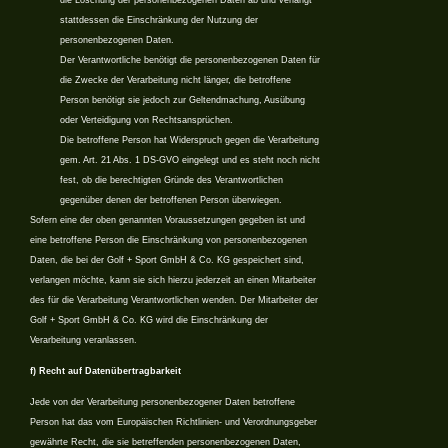
stattdessen die Einschränkung der Nutzung der
personenbezogenen Daten.
Der Verantwortliche benötigt die personenbezogenen Daten für
die Zwecke der Verarbeitung nicht länger, die betroffene
Person benötigt sie jedoch zur Geltendmachung, Ausübung
oder Verteidigung von Rechtsansprüchen.
Die betroffene Person hat Widerspruch gegen die Verarbeitung
gem. Art. 21 Abs. 1 DS-GVO eingelegt und es steht noch nicht
fest, ob die berechtigten Gründe des Verantwortlichen
gegenüber denen der betroffenen Person überwiegen.
Sofern eine der oben genannten Voraussetzungen gegeben ist und
eine betroffene Person die Einschränkung von personenbezogenen
Daten, die bei der Golf + Sport GmbH & Co. KG gespeichert sind,
verlangen möchte, kann sie sich hierzu jederzeit an einen Mitarbeiter
des für die Verarbeitung Verantwortlichen wenden. Der Mitarbeiter der
Golf + Sport GmbH & Co. KG wird die Einschränkung der
Verarbeitung veranlassen.
f) Recht auf Datenübertragbarkeit
Jede von der Verarbeitung personenbezogener Daten betroffene
Person hat das vom Europäischen Richtlinien- und Verordnungsgeber
gewährte Recht, die sie betreffenden personenbezogenen Daten,