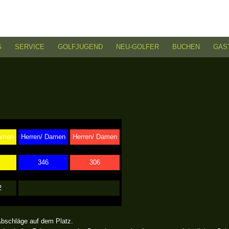
G
SERVICE
GOLFJUGEND
NEU-GOLFER
BUCHEN
GAS
Damen
Herren/ Damen
Herren/ Damen
346
306
2
Abschläge auf dem Platz.